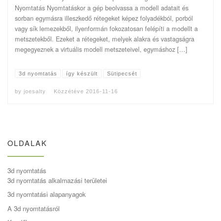
Nyomtatás Nyomtatáskor a gép beolvassa a modell adatait és
sorban egymásra illeszkedő rétegeket képez folyadékból, porból
vagy sík lemezekből, ilyenformán fokozatosan felépíti a modellt a
metszetekből. Ezeket a rétegeket, melyek alakra és vastagságra
megegyeznek a virtuális modell metszeteivel, egymáshoz […]
3d nyomtatás
így készült
Sütipecsét
by
joesalty
Közzétéve
2016-11-16
OLDALAK
3d nyomtatás
3d nyomtatás alkalmazási területei
3d nyomtatási alapanyagok
A 3d nyomtatásról