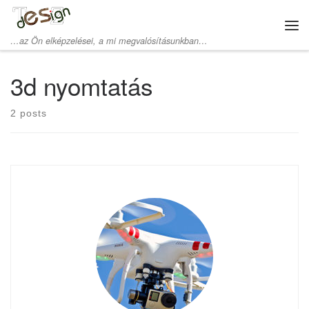
Skip to content
Me
…az Ön elképzelései, a mi megvalósításunkban…
3d nyomtatás
2 posts