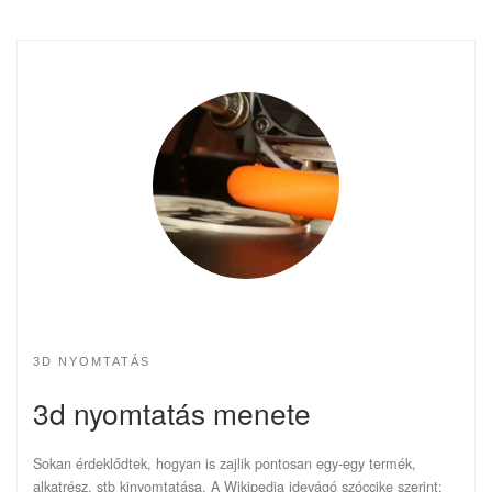
3D NYOMTATÁS
3d nyomtatás menete
Sokan érdeklődtek, hogyan is zajlik pontosan egy-egy termék,
alkatrész, stb kinyomtatása. A Wikipedia idevágó szóccike szerint: