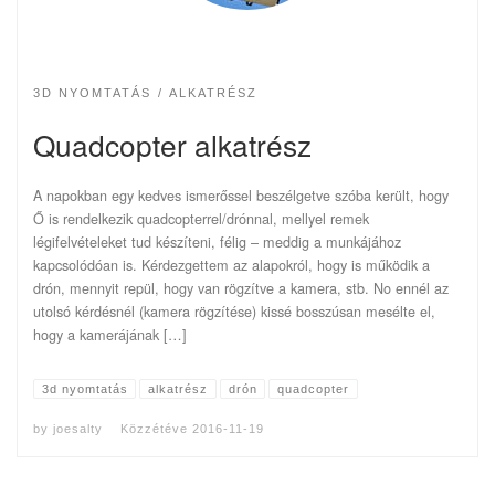
3D NYOMTATÁS
ALKATRÉSZ
Quadcopter alkatrész
A napokban egy kedves ismerőssel beszélgetve szóba került, hogy
Ő is rendelkezik quadcopterrel/drónnal, mellyel remek
légifelvételeket tud készíteni, félig – meddig a munkájához
kapcsolódóan is. Kérdezgettem az alapokról, hogy is működik a
drón, mennyit repül, hogy van rögzítve a kamera, stb. No ennél az
utolsó kérdésnél (kamera rögzítése) kissé bosszúsan mesélte el,
hogy a kamerájának […]
3d nyomtatás
alkatrész
drón
quadcopter
by
joesalty
Közzétéve
2016-11-19