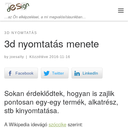
Skip to content
Me
…az Ön elképzelései, a mi megvalósításunkban…
3D NYOMTATÁS
3d nyomtatás menete
by
joesalty
|
Közzétéve
2016-11-16
Facebook
Twitter
LinkedIn
Sokan érdeklődtek, hogyan is zajlik
pontosan egy-egy termék, alkatrész,
stb kinyomtatása.
A Wikipedia idevágó
szóccike
szerint: