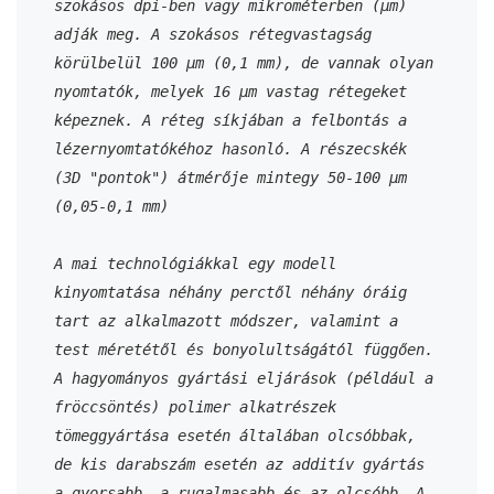
szokásos dpi-ben vagy mikrométerben (μm) 
adják meg. A szokásos rétegvastagság 
körülbelül 100 μm (0,1 mm), de vannak olyan 
nyomtatók, melyek 16 μm vastag rétegeket 
képeznek. A réteg síkjában a felbontás a 
lézernyomtatókéhoz hasonló. A részecskék 
(3D "pontok") átmérője mintegy 50-100 μm 
(0,05-0,1 mm)
A mai technológiákkal egy modell 
kinyomtatása néhány perctől néhány óráig 
tart az alkalmazott módszer, valamint a 
test méretétől és bonyolultságától függően. 
A hagyományos gyártási eljárások (például a 
fröccsöntés) polimer alkatrészek 
tömeggyártása esetén általában olcsóbbak, 
de kis darabszám esetén az additív gyártás 
a gyorsabb, a rugalmasabb és az olcsóbb. A 